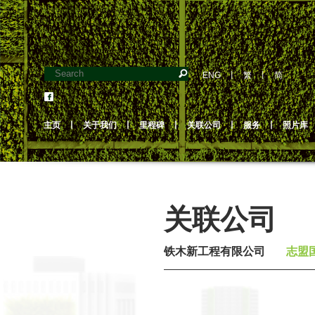
ENG
丨
繁
丨
简
主页
丨
关于我们
丨
里程碑
丨
关联公司
丨
服务
丨
照片库
关联公司
铁木新工程有限公司
志盟