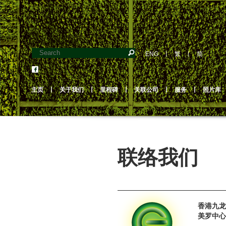
ENG
丨
繁
丨
简
主页
丨
关于我们
丨
里程碑
丨
关联公司
丨
服务
丨
照片库
联络我们
香港九龙
美罗中心