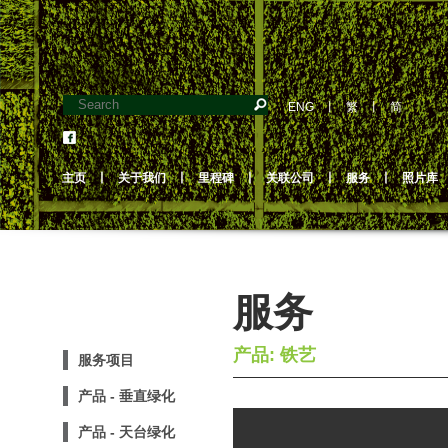
ENG
丨
繁
丨
简
主页
丨
关于我们
丨
里程碑
丨
关联公司
丨
服务
丨
照片库
服务
产品: 铁艺
服务项目
产品 - 垂直绿化
产品 - 天台绿化