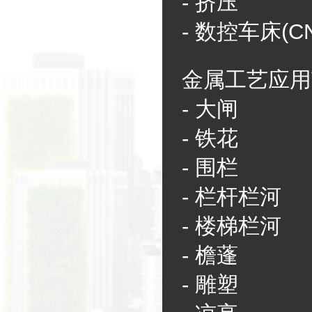
-
挤压
-
数控车床(CN
金属工艺应用
-
大闸
-
铁花
-
围栏
-
栏杆栏河
-
楼梯栏河
-
檐蓬
-
雕塑