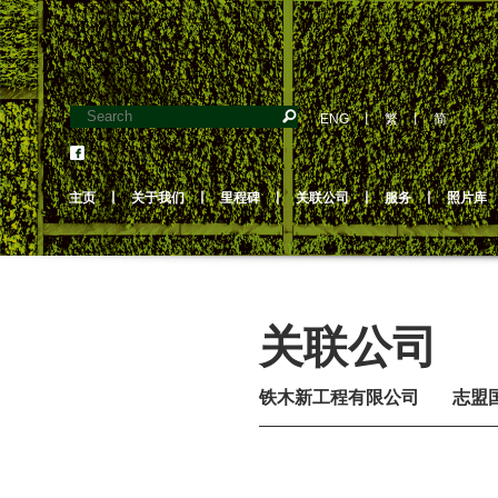
ENG
丨
繁
丨
简
主页
丨
关于我们
丨
里程碑
丨
关联公司
丨
服务
丨
照片库
关联公司
铁木新工程有限公司
志盟