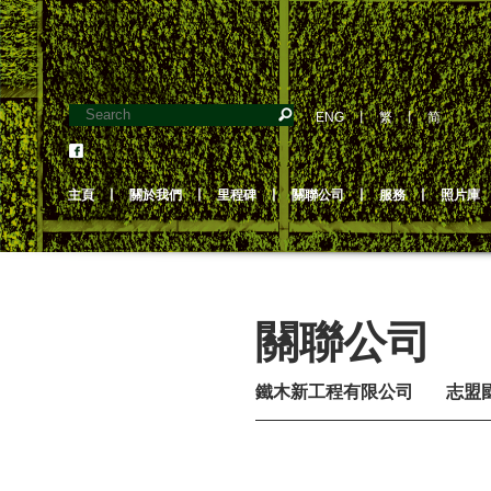
ENG
丨
繁
丨
简
主頁
丨
關於我們
丨
里程碑
丨
關聯公司
丨
服務
丨
照片庫
關聯公司
鐵木新工程有限公司
志盟