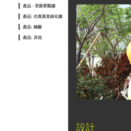
產品 - 苔蘚景觀牆
產品: 仿真垂直綠化牆
產品: 鐵藝
產品: 其他
設計