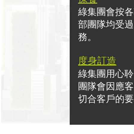
綠集團會按各
部團隊均受過
務。
度身訂造
綠集團用心聆
團隊會因應客
切合客戶的要