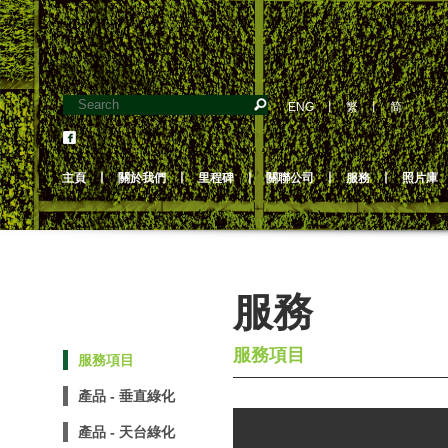
ENG
丨
繁
丨
简
主頁
丨
關於我們
丨
里程碑
丨
關聯公司
丨
服務
丨
照片庫
服務
服務項目
服務項目
產品 - 垂直綠化
產品 - 天台綠化