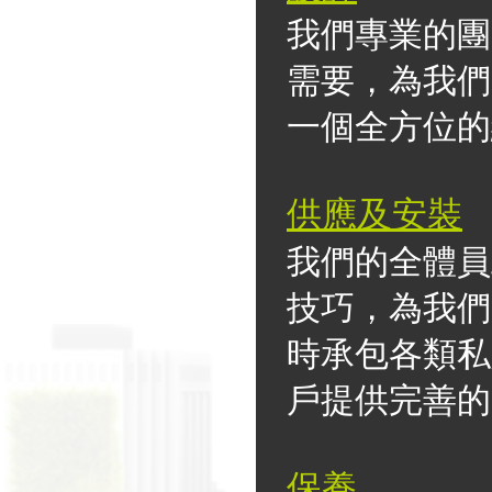
我們專業的團
需要，為我們
一個全方位的
供應及安裝
我們的全體員
技巧，為我們
時承包
各類私
戶提供完善的
保養