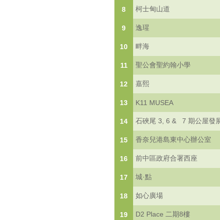
柯士甸山道
8
逸瑆
9
畔海
10
聖公會聖約翰小學
11
嘉熙
12
13
K11 MUSEA
石硤尾 3, 6 & 7 期公屋發
14
香奈兒港島東中心辦公室
15
前中區政府合署西座
16
城·點
17
如心廣場
18
D2 Place 二期8樓
19