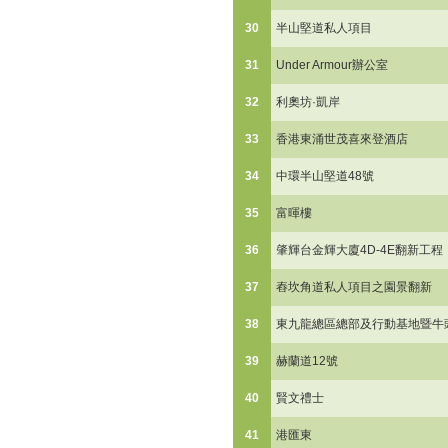
30
半山堅道私人項目
31
Under Armour辦公室
32
利奧坊·凱岸
33
香港東涌世茂喜來登酒店
34
中環半山堅道48號
35
富暉樓
36
肇輝台金輝大廈4D-4E翻新工程
37
舂坎角道私人項目之園景翻新
38
東九龍總區總部及行動基地暨牛
39
赫蘭道12號
40
賢文禮士
41
港匯東