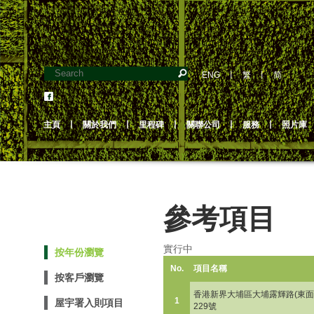
ENG
丨
繁
丨
简
主頁
丨
關於我們
丨
里程碑
丨
關聯公司
丨
服務
丨
照片庫
參考項目
實行中
按年份瀏覽
No.
項目名稱
按客戶瀏覽
香港新界大埔區大埔露輝路(東面)
1
屋宇署入則項目
229號