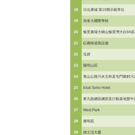
18
日出康城 第10期示範單位
19
加拿大國際學校
20
愉景廣場大嶼山愉景灣大白9A區
21
紅磡南道路設施
22
泓碧
23
陽明山莊
24
青山公路污水主幹及屯門鄉村污
25
Iclub Soho Hotel
26
東九龍總區總部及行動基地暨牛
27
West Park
28
雍明苑
29
德士活大廈