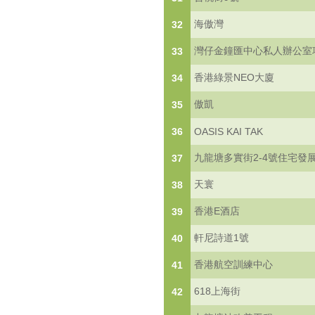
海傲灣
32
灣仔金鐘匯中心私人辦公室
33
香港綠景NEO大廈
34
傲凱
35
36
OASIS KAI TAK
九龍塘多實街2-4號住宅發
37
天寰
38
香港E酒店
39
軒尼詩道1號
40
香港航空訓練中心
41
618上海街
42