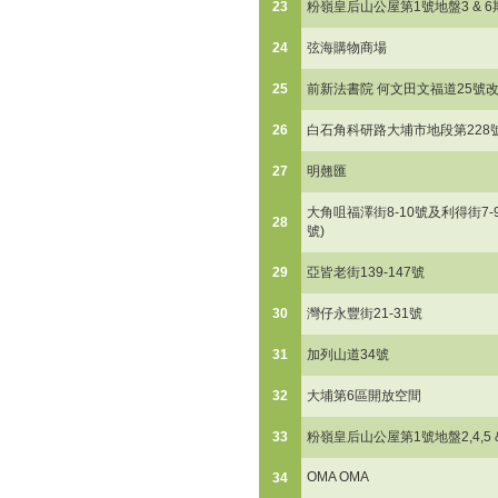
23
粉嶺皇后山公屋第1號地盤3 & 6
24
弦海購物商場
25
前新法書院 何文田文福道25號
26
白石角科研路大埔市地段第228
27
明翹匯
大角咀福澤街8-10號及利得街7-9
28
號)
29
亞皆老街139-147號
30
灣仔永豐街21-31號
31
加列山道34號
32
大埔第6區開放空間
33
粉嶺皇后山公屋第1號地盤2,4,5 &
OMA OMA
34