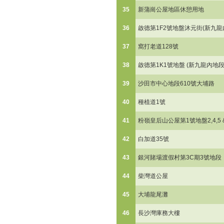
35
新蒲崗公屋地區休憩用地
36
啟德第1F2號地盤沐元街(新九龍內
37
窩打老道128號
38
啟德第1K1號地盤 (新九龍內地段6
39
沙田市中心地段610號大埔路
40
種植道1號
41
粉嶺皇后山公屋第1號地盤2,4,5 &
42
白加道35號
43
銀河賭場渡假村第3C期3號地段
44
柴灣道公屋
45
大埔龍尾灘
46
長沙灣庫務大樓