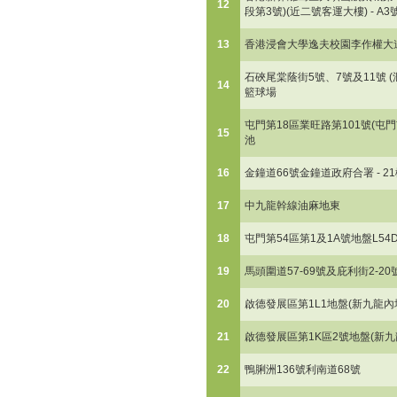
12
段第3號)(近二號客運大樓) - A
13
香港浸會大學逸夫校園李作權大
石硤尾棠蔭街5號、7號及11號 (
14
籃球場
屯門第18區業旺路第101號(屯門市
15
池
16
金鐘道66號金鐘道政府合署 - 
17
中九龍幹線油麻地東
18
屯門第54區第1及1A號地盤L54
19
馬頭圍道57-69號及庇利街2-20
20
啟德發展區第1L1地盤(新九龍內地
21
啟德發展區第1K區2號地盤(新九
22
鴨脷洲136號利南道68號