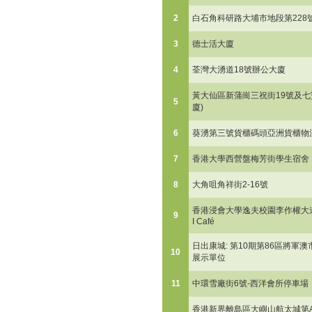
2
白石角科研路大埔市地段第228
3
德士活大廈
4
荃灣大湧道18號辦公大廈
黃大仙區新蒲崗三祝街19號及七寶
5
廈)
6
葵湧第三號貨櫃碼頭亞洲貨櫃物流
7
香港大學西營盤梅芳街學生宿舍
8
大角咀角祥街2-16號
香港浸會大學逸夫校園李作權大道 及 Co
9
I Café
日出康城: 第10期第86區將軍
10
展示單位
11
中環雪廠街6號-西洋會所停車場
香港新界離島區大嶼山航太城第A