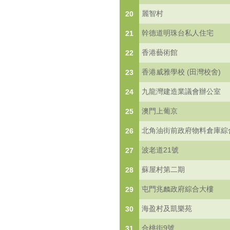
麗智村
20
幹德道明珠台私人住宅
21
香港藝術館
22
香港威雅學校 (田灣校舍)
23
九龍灣建造業議會辦公室
24
澳門上葡京
25
北角油街前政府物料倉庫綜
26
波老道21號
27
蘇屋村第二期
28
屯門兆麟政府綜合大樓
29
海盈村及凱樂苑
30
合桃街9號
31