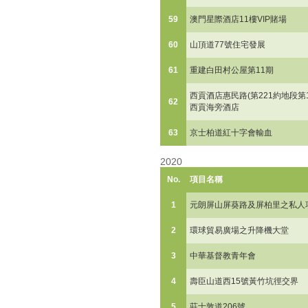
59
澳門星際酒店11樓VIP賭場
60
山頂道77號住宅發展
61
重建白田村公屋第11期
西貢酒店惠民路(第221約地段第19
62
西貢海旁酒店
63
京士柏道紅十字會輸血
2020
No.
項目名稱
1
元朗屏山屏葵路及屏柏里之私人
2
環球貿易廣場之升降機大堂
3
中華基督教青年會
4
壽臣山道西15號黃竹坑徑交界
5
莊士敦道206號