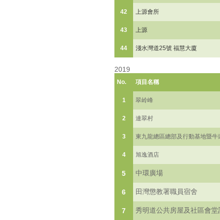
42
上源會所
43
上源
44
淺水灣道25號 福慧大廈
2019
No.
項目名稱
1
翠岭峰
2
連翠村
3
東九龍總區總部及行動基地暨牛
4
旭逸酒店
中環廣場
5
田灣懲教署職員宿舍
6
秀明道公共房屋及社區會堂
7