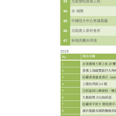
九龍塘站改善工程
43
全·城匯
44
中國恆大中心售樓展廳
45
元朗唐人新村會所
46
粉嶺高爾夫球場
47
2018