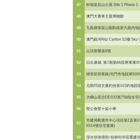
47
粉嶺皇后山公屋 Site 1 Phase 1
48
澳門大賽車主題博物館
49
九龍塘筆架山龍駒道新九龍內地段
50
澳門銀河Ritz Carlton 52樓 Sky V
51
山頂普樂道8號
52
日出康城: 第7期第86區將軍澳市
53
掃管笏管翠路(屯門市地段第500
54
元朗凹頭丈量約份第103約地段第
55
大嶼山長沙DD332第758段住宅
56
聖公會聖十架小學
市建局觀塘市中心項目第2及第3
57
6514號住宅發展)
58
深水埗海壇街/ 桂林街市區重建項