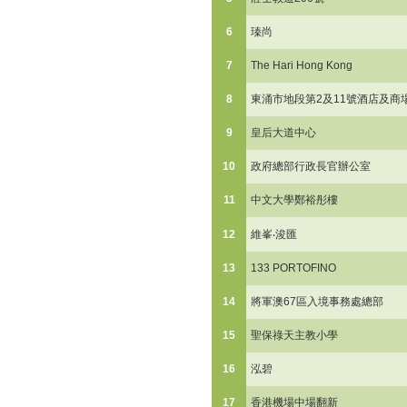
6
瑧尚
7
The Hari Hong Kong
8
東涌市地段第2及11號酒店及商
9
皇后大道中心
10
政府總部行政長官辦公室
11
中文大學鄭裕彤樓
12
維峯‧浚匯
13
133 PORTOFINO
14
將軍澳67區入境事務處總部
15
聖保祿天主教小學
16
泓碧
17
香港機場中場翻新