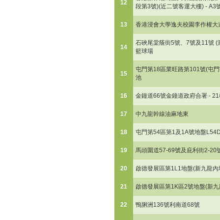
12
段第3號)(近二號客運大樓) - A
13
香港浸會大學逸夫校園李作權大
石硤尾棠蔭街5號、7號及11號 (
14
籃球場
屯門第18區業旺路第101號(屯門市
15
池
16
金鐘道66號金鐘道政府合署 - 
17
中九龍幹線油麻地東
18
屯門第54區第1及1A號地盤L54
19
馬頭圍道57-69號及庇利街2-20
20
啟德發展區第1L1地盤(新九龍內地
21
啟德發展區第1K區2號地盤(新九
22
鴨脷洲136號利南道68號