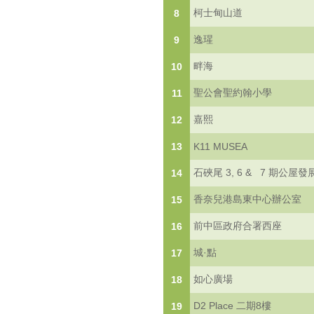
柯士甸山道
8
逸瑆
9
畔海
10
聖公會聖約翰小學
11
嘉熙
12
13
K11 MUSEA
石硤尾 3, 6 & 7 期公屋發
14
香奈兒港島東中心辦公室
15
前中區政府合署西座
16
城·點
17
如心廣場
18
D2 Place 二期8樓
19