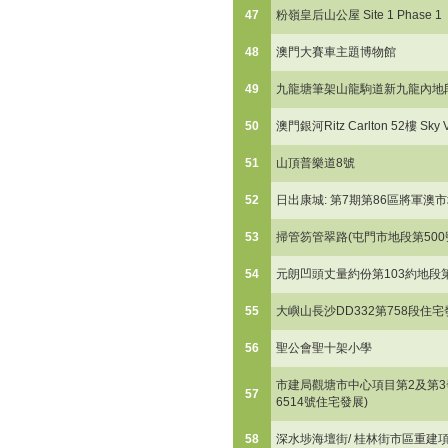
47
粉嶺皇后山公屋 Site 1 Phase 1
48
澳門大賽車主題博物館
49
九龍塘筆架山龍駒道新九龍內地段
50
澳門銀河Ritz Carlton 52樓 Sky V
51
山頂普樂道8號
52
日出康城: 第7期第86區將軍澳市
53
掃管笏管翠路(屯門市地段第500
54
元朗凹頭丈量約份第103約地段第
55
大嶼山長沙DD332第758段住宅
56
聖公會聖十架小學
市建局觀塘市中心項目第2及第3
57
6514號住宅發展)
58
深水埗海壇街/ 桂林街市區重建項