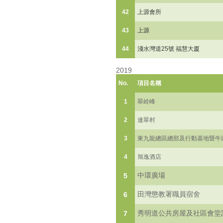
42
上源會所
43
上源
44
淺水灣道25號 福慧大廈
2019
No.
項目名稱
1
翠岭峰
2
連翠村
3
東九龍總區總部及行動基地暨牛
4
旭逸酒店
中環廣場
5
田灣懲教署職員宿舍
6
秀明道公共房屋及社區會堂
7