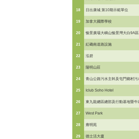
18
日出康城 第10期示範單位
19
加拿大國際學校
20
愉景廣場大嶼山愉景灣大白9A區
21
紅磡南道路設施
22
泓碧
23
陽明山莊
24
青山公路污水主幹及屯門鄉村污
25
Iclub Soho Hotel
26
東九龍總區總部及行動基地暨牛
27
West Park
28
雍明苑
29
德士活大廈