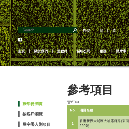
ENG
丨
繁
丨
简
主頁
丨
關於我們
丨
里程碑
丨
關聯公司
丨
服務
丨
照片庫
參考項目
實行中
按年份瀏覽
No.
項目名稱
按客戶瀏覽
香港新界大埔區大埔露輝路(東面)
1
屋宇署入則項目
229號