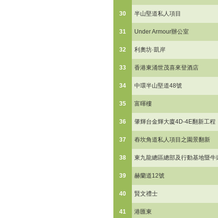
30
半山堅道私人項目
31
Under Armour辦公室
32
利奧坊·凱岸
33
香港東涌世茂喜來登酒店
34
中環半山堅道48號
35
富暉樓
36
肇輝台金輝大廈4D-4E翻新工程
37
舂坎角道私人項目之園景翻新
38
東九龍總區總部及行動基地暨牛
39
赫蘭道12號
40
賢文禮士
41
港匯東