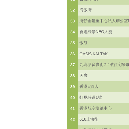
海傲灣
32
灣仔金鐘匯中心私人辦公室
33
香港綠景NEO大廈
34
傲凱
35
36
OASIS KAI TAK
九龍塘多實街2-4號住宅發
37
天寰
38
香港E酒店
39
軒尼詩道1號
40
香港航空訓練中心
41
618上海街
42