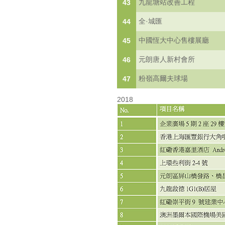
九龍塘站改善工程
43
全·城匯
44
中國恆大中心售樓展廳
45
元朗唐人新村會所
46
粉嶺高爾夫球場
47
2018