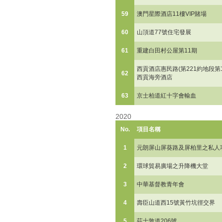
59
澳門星際酒店11樓VIP賭場
60
山頂道77號住宅發展
61
重建白田村公屋第11期
西貢酒店惠民路(第221約地段第19
62
西貢海旁酒店
63
京士柏道紅十字會輸血
2020
No.
項目名稱
1
元朗屏山屏葵路及屏柏里之私人
2
環球貿易廣場之升降機大堂
3
中華基督教青年會
4
壽臣山道西15號黃竹坑徑交界
5
莊士敦道206號