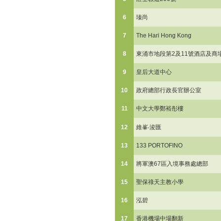
6
瑧尚
7
The Hari Hong Kong
8
東涌市地段第2及11號酒店及商
9
皇后大道中心
10
政府總部行政長官辦公室
11
中文大學鄭裕彤樓
12
維峯‧浚匯
13
133 PORTOFINO
14
將軍澳67區入境事務處總部
15
聖保祿天主教小學
16
泓碧
17
香港機場中場翻新