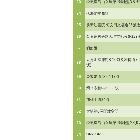
23
粉嶺皇后山公屋第1號地盤3 & 6
24
弦海購物商場
25
前新法書院 何文田文福道25號
26
白石角科研路大埔市地段第228
27
明翹匯
大角咀福澤街8-10號及利得街7-9
28
號)
29
亞皆老街139-147號
30
灣仔永豐街21-31號
31
加列山道34號
32
大埔第6區開放空間
33
粉嶺皇后山公屋第1號地盤2,4,5 &
OMA OMA
34