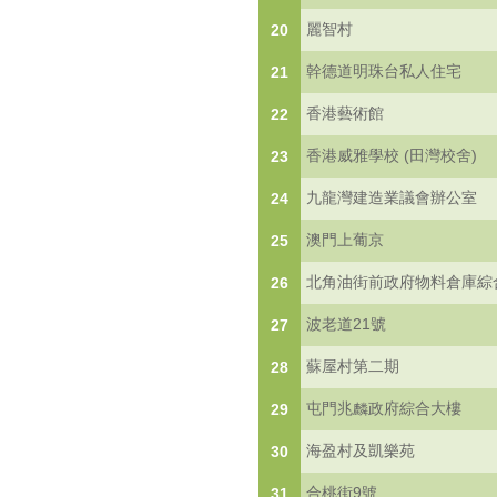
麗智村
20
幹德道明珠台私人住宅
21
香港藝術館
22
香港威雅學校 (田灣校舍)
23
九龍灣建造業議會辦公室
24
澳門上葡京
25
北角油街前政府物料倉庫綜
26
波老道21號
27
蘇屋村第二期
28
屯門兆麟政府綜合大樓
29
海盈村及凱樂苑
30
合桃街9號
31