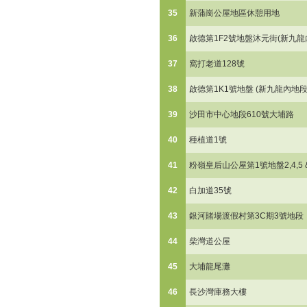
35
新蒲崗公屋地區休憩用地
36
啟德第1F2號地盤沐元街(新九龍內
37
窩打老道128號
38
啟德第1K1號地盤 (新九龍內地段6
39
沙田市中心地段610號大埔路
40
種植道1號
41
粉嶺皇后山公屋第1號地盤2,4,5 &
42
白加道35號
43
銀河賭場渡假村第3C期3號地段
44
柴灣道公屋
45
大埔龍尾灘
46
長沙灣庫務大樓