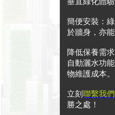
垂直綠化體驗
簡便安裝：
綠
於牆身，亦能
降低保養需求
自動灑水功能
物維護成本。
立刻
聯繫我們
勝之處！