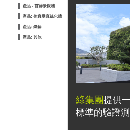
產品 - 苔蘚景觀牆
產品: 仿真垂直綠化牆
產品: 鐵藝
產品: 其他
綠集團
提供
標準的驗證測