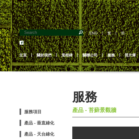
ENG
丨
繁
丨
简
主頁
丨
關於我們
丨
里程碑
丨
關聯公司
丨
服務
丨
照片庫
服務
產品 - 苔蘚景觀牆
服務項目
產品 - 垂直綠化
產品 - 天台綠化