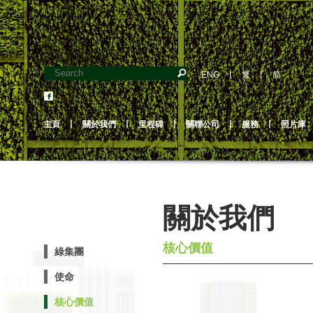
ENG
丨
繁
丨
简
主頁
丨
關於我們
丨
里程碑
丨
關聯公司
丨
服務
丨
照片庫
關於我們
核心價值
綠集團
使命
核心價值