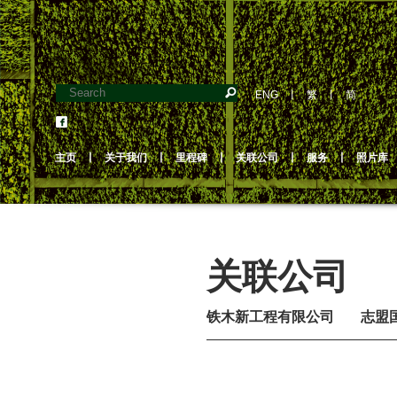
ENG
丨
繁
丨
简
主页
丨
关于我们
丨
里程碑
丨
关联公司
丨
服务
丨
照片库
关联公司
铁木新工程有限公司
志盟